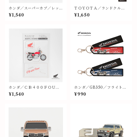
ホンダ／スーパーカブ／レッ
ＴＯＹＯＴＡ／ランドクルー
ド／アクリルスタンド【HO_
ザー２５０（ネイビー）
¥1,540
¥1,650
ACSPC_F_RD24A.K】
ホンダ／ＣＢ４００ＦＯＵＲ
ホンダ／GB350／フライトタ
／レッド／アクリルスタンド
グ⑨⑩
¥1,540
¥990
【HO_ACCB4_F_RD24A.
K】