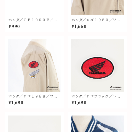
ホンダ／ＣＢ１０００Ｆ／フ
ホンダ／ロゴ１９８０／ワッ
ライトタグ
ペン①②
¥990
¥1,650
ホンダ／ロゴ１９６８／ワッ
ホンダ／ロゴブラック／レッ
ペン③④
ド地／ワッペン⑧
¥1,650
¥1,650