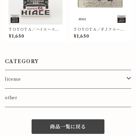
ＴＯＹＯＴＡ／ハイエース
ＴＯＹＯＴＡ／ＦＪクルーザ
（ＢＥＩＧＥ）／ＦＲＯＮＴ
ー（ベージュ）／ピンバッジ
¥1,650
¥1,650
／ピンバッジ
CATEGORY
license
TOYOTA
other
ピンバッジ
HONDA
商品一覧に戻る
ラバーキーホルダー
MAZDA