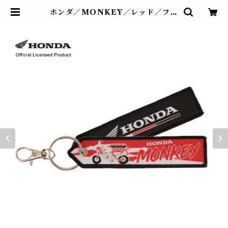
ホンダ／MONKEY／レッド／フラ
イトタグ⑭ | BUTTON&CUFFLI
NKS