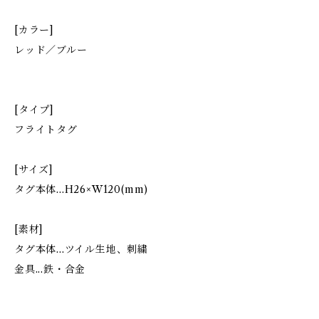
[カラー]
レッド／ブルー
[タイプ]
フライトタグ
[サイズ]
タグ本体...H26×W120(mm)
[素材]
タグ本体...ツイル生地、刺繍
金具...鉄・合金