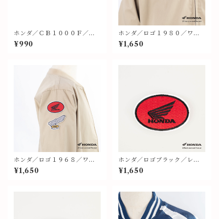
ホンダ／ＣＢ１０００Ｆ／フ
ホンダ／ロゴ１９８０／ワッ
ライトタグ
ペン①②
¥990
¥1,650
ホンダ／ロゴ１９６８／ワッ
ホンダ／ロゴブラック／レッ
ペン③④
ド地／ワッペン⑧
¥1,650
¥1,650