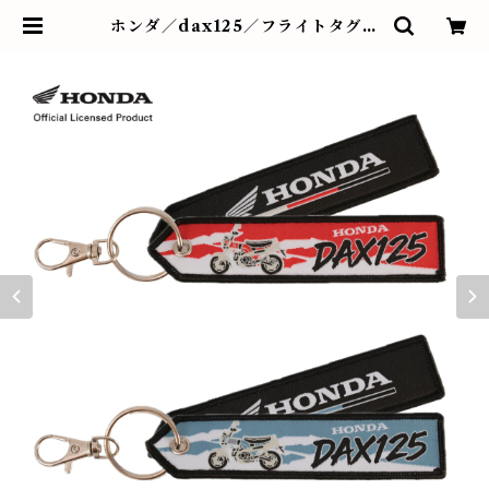
ホンダ／dax125／フライトタグ⑤
⑥ | BUTTON&CUFFLINKS