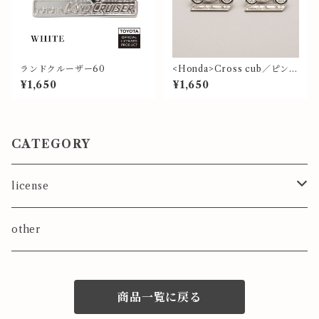
ランドクルーザー60
<Honda>Cross cub／ピンバ
ッジ
¥1,650
¥1,650
CATEGORY
license
TOYOTA
other
ピンバッジ
HONDA
商品一覧に戻る
ラバーキーホルダー
MAZDA