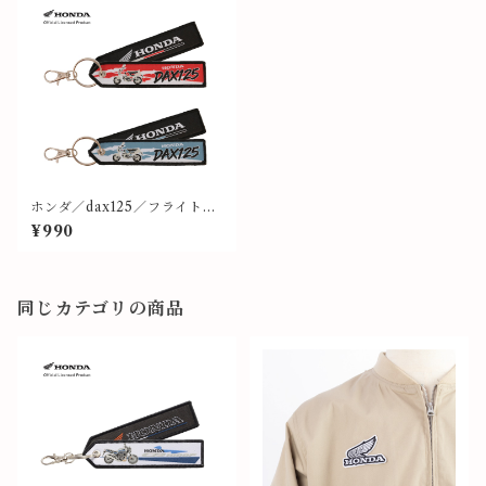
ホンダ／dax125／フライトタ
グ⑤⑥
¥990
同じカテゴリの商品