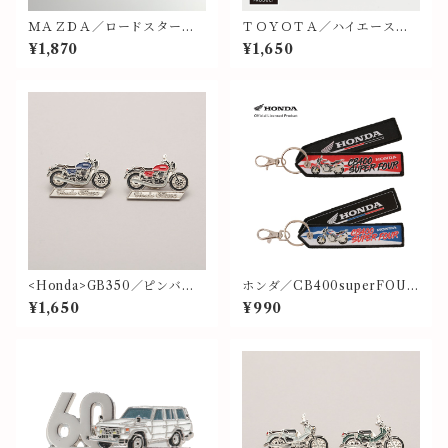
ＭＡＺＤＡ／ロードスター／
ＴＯＹＯＴＡ／ハイエース
ピンバッジ／ＮＢオレンジ
（ＷＨＩＴＥ）／ＦＲＯＮＴ
¥1,870
¥1,650
／ピンバッジ
<Honda>GB350／ピンバッ
ホンダ／CB400superFOUR
ジ
／フライトタグ⑪⑮
¥1,650
¥990