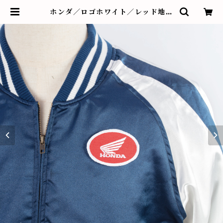
ホンダ／ロゴホワイト／レッド地／
ワッペン⑨ | BUTTON&CUFFLI
NKS