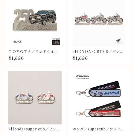
ＴＯＹＯＴＡ／ランドクルー
<HONDA>CB1100／ピンバ
ザー２５０（黒）
ッジ
¥1,650
¥1,650
<Honda>super cub／ピンバ
ホンダ／supercub／フライト
ッジ
タグ③④