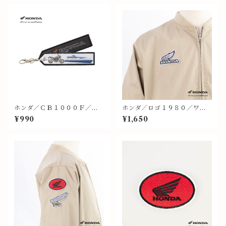
ホンダ／ＣＢ１０００Ｆ／フ
ホンダ／ロゴ１９８０／ワッ
ライトタグ
ペン①②
¥990
¥1,650