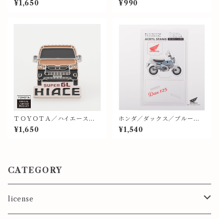
¥1,650
¥990
ＴＯＹＯＴＡ／ハイエース
ホンダ／ダックス／ブルー／
（ＢＥＩＧＥ）／ＦＲＯＮＴ
アクリルスタンド【HO_ACD
¥1,650
¥1,540
／ピンバッジ
AX_F_BU24A.K】
CATEGORY
license